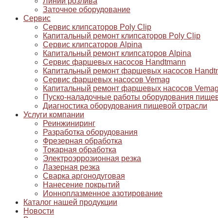
Линии розлива
Заточное оборудование
Сервис
Сервис клипсаторов Poly Clip
Капитальный ремонт клипсаторов Poly Clip
Сервис клипсаторов Alpina
Капитальный ремонт клипсаторов Alpina
Сервис фаршевых насосов Handtmann
Капитальный ремонт фаршевых насосов Handt
Сервис фаршевых насосов Vemag
Капитальный ремонт фаршевых насосов Vema
Пуско-наладочные работы оборудования пищев
Диагностика оборудования пищевой отрасли
Услуги компании
Реинжиниринг
Разработка оборудования
Фрезерная обработка
Токарная обработка
Электроэррозионная резка
Лазерная резка
Сварка аргонодуговая
Нанесение покрытий
Ионноплазменное азотирование
Каталог нашей продукции
Новости