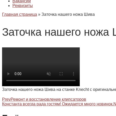
Вакансии
Реквизиты
Главная страница
»
Заточка нашего ножа Шива
Заточка нашего ножа
Заточка нашего ножа Шива на станке Knecht с оригиналь
Prev
Ремонт и восстановление клипсаторов
Константа всегда рада гостям! Ожидается много новинок.
N