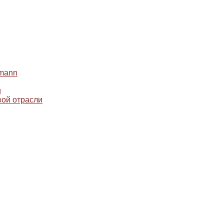
mann
g
ой отрасли