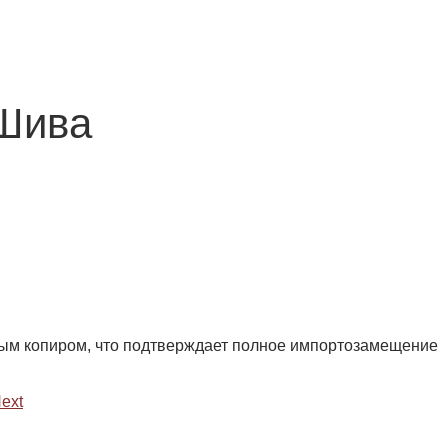
 Шива
ным копиром, что подтверждает полное импортозамещение
ext