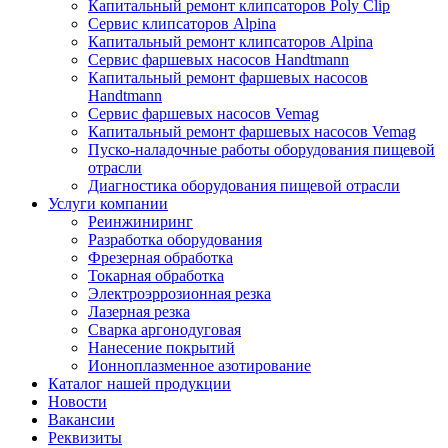
Капитальный ремонт клипсаторов Poly Clip
Сервис клипсаторов Alpina
Капитальный ремонт клипсаторов Alpina
Сервис фаршевых насосов Handtmann
Капитальный ремонт фаршевых насосов
Handtmann
Сервис фаршевых насосов Vemag
Капитальный ремонт фаршевых насосов Vemag
Пуско-наладочные работы оборудования пищевой
отрасли
Диагностика оборудования пищевой отрасли
Услуги компании
Реинжиниринг
Разработка оборудования
Фрезерная обработка
Токарная обработка
Электроэррозионная резка
Лазерная резка
Сварка аргонодуговая
Нанесение покрытий
Ионноплазменное азотирование
Каталог нашей продукции
Новости
Вакансии
Реквизиты