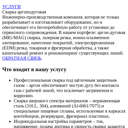
УСЛУГИ
Сварка аргонодуговая
Инженерно‑производственная компания, которая не только
разрабатывает и изготавливает оборудование, но и
обеспечивает его бесперебойную работу от установки до
сервисного сопровождения. В нашем портфеле: аргон‑дуговая
(MIG/MAG) сварка, лазерная резка, ионно‑плазменное
азотирование, нанесение покрытий, электроэррозионная
(EDM) резка, токарная и фрезерная обработка, а также
капитальный ремонт и реинжиниринг существующих линий.
ОБРАТНАЯ СВЯЗЬ
Что входит в нашу услугу
Профессиональная сварка под щёлочным защитным
газом
– аргон обеспечивает чистую дугу без контакта
газа с рабочей зоной, что исключает загрязнения и
коррозию.
Сварка широкого спектра материалов
– нержавеющая
сталь (316 L, 304), алюминий (Al‑6061/7075) и
специальные пищевые сплавы, используемые в каркасах
контейнеров, резервуарах, фрезерных пластинах.
Индивидуальная настройка параметров
– ток,
напряжение, подача дротика и скорость сварки задаются