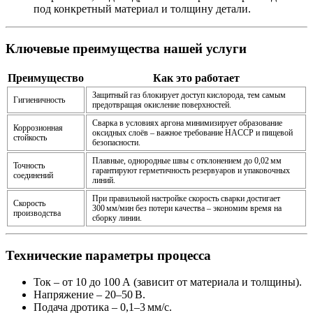
под конкретный материал и толщину детали.
Ключевые преимущества нашей услуги
Преимущество
Как это работает
Защитный газ блокирует доступ кислорода, тем самым
Гигиеничность
предотвращая окисление поверхностей.
Сварка в условиях аргона минимизирует образование
Коррозионная
оксидных слоёв – важное требование HACCP и пищевой
стойкость
безопасности.
Плавные, однородные швы с отклонением до 0,02 мм
Точность
гарантируют герметичность резервуаров и упаковочных
соединений
линий.
При правильной настройке скорость сварки достигает
Скорость
300 мм/мин без потери качества – экономим время на
производства
сборку линии.
Технические параметры процесса
Ток
– от 10 до 100 А (зависит от материала и толщины).
Напряжение
– 20–50 В.
Подача дротика
– 0,1–3 мм/с.