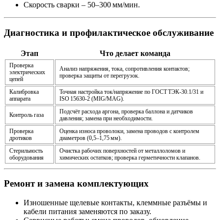
Скорость сварки
– 50–300 мм/мин.
Диагностика и профилактическое обслуживание
Этап
Что делает команда
Проверка
Анализ напряжения, тока, сопротивления контактов;
электрических
проверка защиты от перегрузок.
цепей
Калибровка
Точная настройка ток/напряжение по ГОСТ ТЭК‑30.1/31 и
аппарата
ISO 15630‑2 (MIG/MAG).
Подсчёт расхода аргона, проверка баллона и датчиков
Контроль газа
давления; замена при необходимости.
Проверка
Оценка износа проволоки, замена проводов с контролем
дротиков
диаметров (0,5–1,75 мм).
Стерильность
Очистка рабочих поверхностей от металлоломов и
оборудования
химических остатков; проверка герметичности клапанов.
Ремонт и замена комплектующих
Изношенные щелевые контакты, клеммные разъёмы и
кабели питания заменяются по заказу.