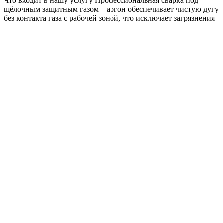
Что входит в нашу услугу Профессиональная сварка под
щёлочным защитным газом – аргон обеспечивает чистую дугу
без контакта газа с рабочей зоной, что исключает загрязнения