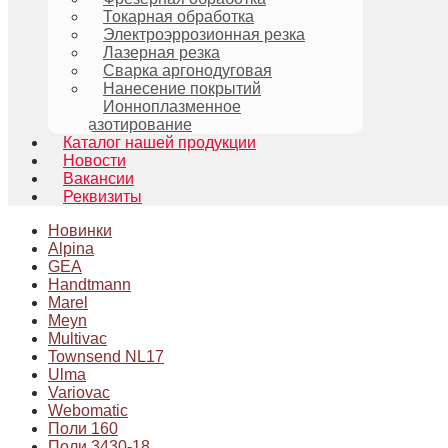
Токарная обработка
Электроэррозионная резка
Лазерная резка
Сварка аргонодуговая
Нанесение покрытий
Ионноплазменное
азотирование
Каталог нашей продукции
Новости
Вакансии
Реквизиты
Новинки
Alpina
GEA
Handtmann
Marel
Meyn
Multivac
Townsend NL17
Ulma
Variovac
Webomatic
Поли 160
Поли 3430-18