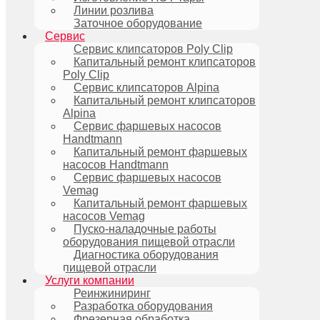
Линии розлива
Заточное оборудование
Сервис
Сервис клипсаторов Poly Clip
Капитальный ремонт клипсаторов
Poly Clip
Сервис клипсаторов Alpina
Капитальный ремонт клипсаторов
Alpina
Сервис фаршевых насосов
Handtmann
Капитальный ремонт фаршевых
насосов Handtmann
Сервис фаршевых насосов
Vemag
Капитальный ремонт фаршевых
насосов Vemag
Пуско-наладочные работы
оборудования пищевой отрасли
Диагностика оборудования
пищевой отрасли
Услуги компании
Реинжиниринг
Разработка оборудования
Фрезерная обработка