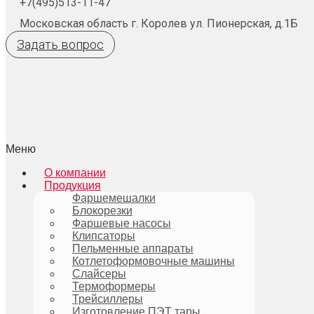
+7(495)513-11-47
Московская область г. Королев ул. Пионерская, д.1Б
Задать вопрос
Меню
О компании
Продукция
Фаршемешалки
Блокорезки
Фаршевые насосы
Клипсаторы
Пельменные аппараты
Котлетоформовочные машины
Слайсеры
Термоформеры
Трейсиллеры
Изготовление ПЭТ тары