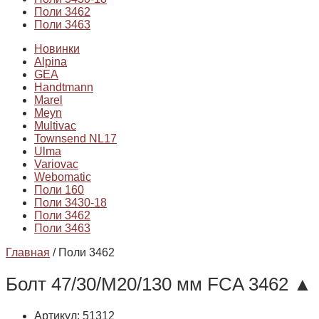
Поли 3462
Поли 3463
Новинки
Alpina
GEA
Handtmann
Marel
Meyn
Multivac
Townsend NL17
Ulma
Variovac
Webomatic
Поли 160
Поли 3430-18
Поли 3462
Поли 3463
Главная
/ Поли 3462
Болт 47/30/М20/130 мм FCA 3462 ▲
Артикул: 51312