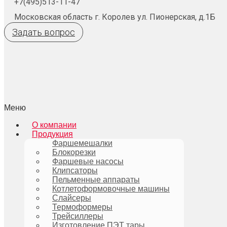
+7(495)513-11-47
Московская область г. Королев ул. Пионерская, д.1Б
Задать вопрос
Меню
О компании
Продукция
Фаршемешалки
Блокорезки
Фаршевые насосы
Клипсаторы
Пельменные аппараты
Котлетоформовочные машины
Слайсеры
Термоформеры
Трейсиллеры
Изготовление ПЭТ тары