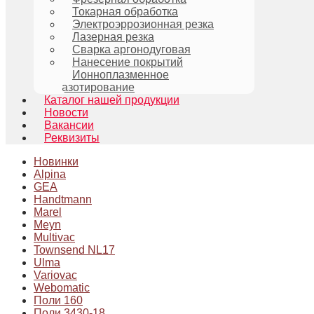
Токарная обработка
Электроэррозионная резка
Лазерная резка
Сварка аргонодуговая
Нанесение покрытий
Ионноплазменное
азотирование
Каталог нашей продукции
Новости
Вакансии
Реквизиты
Новинки
Alpina
GEA
Handtmann
Marel
Meyn
Multivac
Townsend NL17
Ulma
Variovac
Webomatic
Поли 160
Поли 3430-18