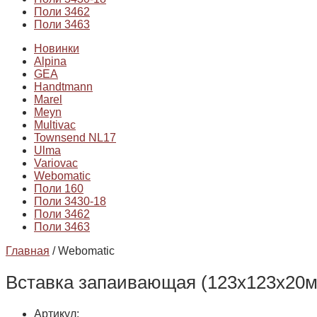
Поли 3462
Поли 3463
Новинки
Alpina
GEA
Handtmann
Marel
Meyn
Multivac
Townsend NL17
Ulma
Variovac
Webomatic
Поли 160
Поли 3430-18
Поли 3462
Поли 3463
Главная
/ Webomatic
Вставка запаивающая (123х123х20м
Артикул: