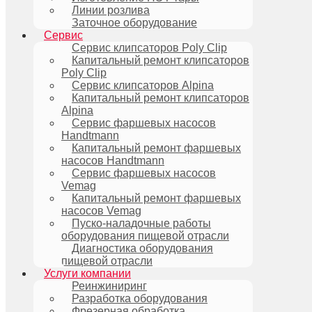
Линии розлива
Заточное оборудование
Сервис
Сервис клипсаторов Poly Clip
Капитальный ремонт клипсаторов
Poly Clip
Сервис клипсаторов Alpina
Капитальный ремонт клипсаторов
Alpina
Сервис фаршевых насосов
Handtmann
Капитальный ремонт фаршевых
насосов Handtmann
Сервис фаршевых насосов
Vemag
Капитальный ремонт фаршевых
насосов Vemag
Пуско-наладочные работы
оборудования пищевой отрасли
Диагностика оборудования
пищевой отрасли
Услуги компании
Реинжиниринг
Разработка оборудования
Фрезерная обработка