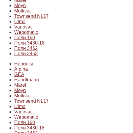
Marel
Meyn
Multivac
Townsend NL17
Ulma
Variovac
Webomatic
Поли 160
Поли 3430-18
Поли 3462
Поли 3463
Новинки
Alpina
GEA
Handtmann
Marel
Meyn
Multivac
Townsend NL17
Ulma
Variovac
Webomatic
Поли 160
Поли 3430-18