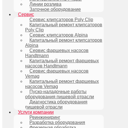
Линии розлива
Заточное оборудование
Сервис
Сервис клипсаторов Poly Clip
Капитальный ремонт клипсаторов
Poly Clip
Сервис клипсаторов Alpina
Капитальный ремонт клипсаторов
Alpina
Сервис фаршевых насосов
Handtmann
Капитальный ремонт фаршевых
насосов Handtmann
Сервис фаршевых насосов
Vemag
Капитальный ремонт фаршевых
насосов Vemag
Пуско-наладочные работы
оборудования пищевой отрасли
Диагностика оборудования
пищевой отрасли
Услуги компании
Реинжиниринг
Разработка оборудования
Фрезерная обработка