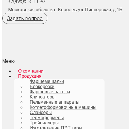
+7(495)513-11-47
Московская область г. Королев ул. Пионерская, д.1Б
Задать вопрос
Меню
О компании
Продукция
Фаршемешалки
Блокорезки
Фаршевые насосы
Клипсаторы
Пельменные аппараты
Котлетоформовочные машины
Слайсеры
Термоформеры
Трейсиллеры
Изготовление ПЭТ тары