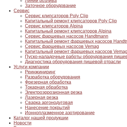
Линии розлива
Заточное оборудование
Сервис
Сервис клипсаторов Poly Clip
Капитальный ремонт клипсаторов Poly Clip
Сервис клипсаторов Alpina
Капитальный ремонт клипсаторов Alpina
Сервис фаршевых насосов Handtmann
Капитальный ремонт фаршевых насосов Handt
Сервис фаршевых насосов Vemag
Капитальный ремонт фаршевых насосов Vema
Пуско-наладочные работы оборудования пищев
Диагностика оборудования пищевой отрасли
Услуги компании
Реинжиниринг
Разработка оборудования
Фрезерная обработка
Токарная обработка
Электроэррозионная резка
Лазерная резка
Сварка аргонодуговая
Нанесение покрытий
Ионноплазменное азотирование
Каталог нашей продукции
Новости