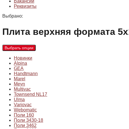
Вакансии
Реквизиты
Выбрано:
Плита верхняя формата 5
Выбрать опции
Новинки
Alpina
GEA
Handtmann
Marel
Meyn
Multivac
Townsend NL17
Ulma
Variovac
Webomatic
Поли 160
Поли 3430-18
Поли 3462