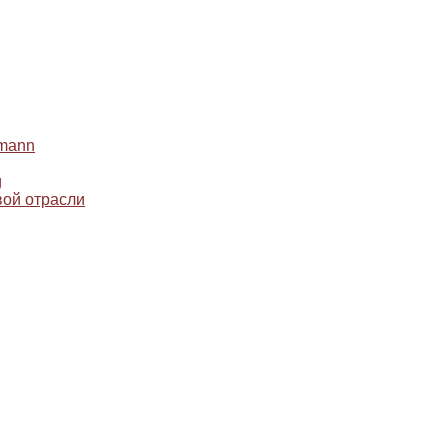
mann
g
ой отрасли