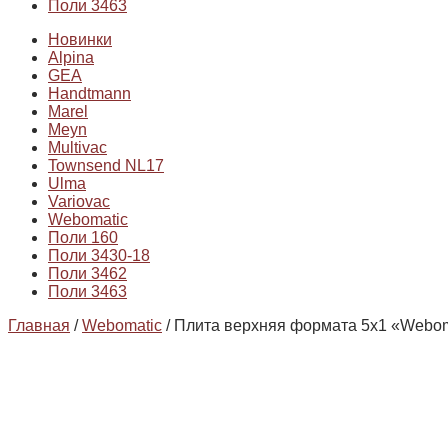
Поли 3463
Новинки
Alpina
GEA
Handtmann
Marel
Meyn
Multivac
Townsend NL17
Ulma
Variovac
Webomatic
Поли 160
Поли 3430-18
Поли 3462
Поли 3463
Главная
/
Webomatic
/ Плита верхняя формата 5х1 «Webom