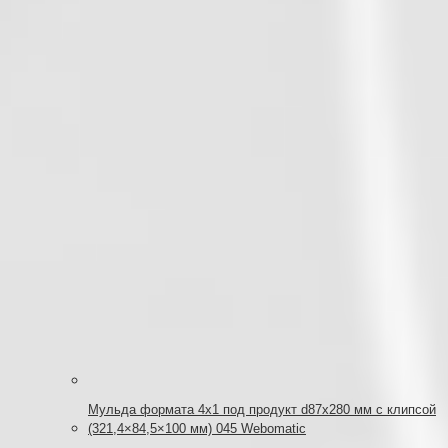
Мульда формата 4х1 под продукт d87x280 мм с клипсой
(321,4×84,5×100 мм) 045 Webomatic