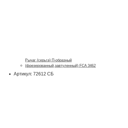
Рычаг (серьга) П-образный
(фрезерованный,завтуленный) FCA 3462
Артикул: 72612 СБ