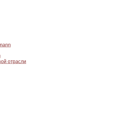
mann
g
ой отрасли