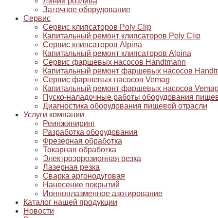
Линии розлива
Заточное оборудование
Сервис
Сервис клипсаторов Poly Clip
Капитальный ремонт клипсаторов Poly Clip
Сервис клипсаторов Alpina
Капитальный ремонт клипсаторов Alpina
Сервис фаршевых насосов Handtmann
Капитальный ремонт фаршевых насосов Handt
Сервис фаршевых насосов Vemag
Капитальный ремонт фаршевых насосов Vema
Пуско-наладочные работы оборудования пищев
Диагностика оборудования пищевой отрасли
Услуги компании
Реинжиниринг
Разработка оборудования
Фрезерная обработка
Токарная обработка
Электроэррозионная резка
Лазерная резка
Сварка аргонодуговая
Нанесение покрытий
Ионноплазменное азотирование
Каталог нашей продукции
Новости