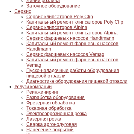
Линии розлива
Заточное оборудование
Сервис
Сервис клипсаторов Poly Clip
Капитальный ремонт клипсаторов Poly Clip
Сервис клипсаторов Alpina
Капитальный ремонт клипсаторов Alpina
Сервис фаршевых насосов Handtmann
Капитальный ремонт фаршевых насосов
Handtmann
Сервис фаршевых насосов Vemag
Капитальный ремонт фаршевых насосов
Vemag
Пуско-наладочные работы оборудования
пищевой отрасли
Диагностика оборудования пищевой отрасли
Услуги компании
Реинжиниринг
Разработка оборудования
Фрезерная обработка
Токарная обработка
Электроэррозионная резка
Лазерная резка
Сварка аргонодуговая
Нанесение покрытий