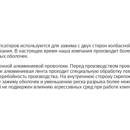
псаторов используются для зажима с двух сторон колбасн
вания. В настоящее время наша компания производит боле
мых оболочек.
енной алюминиевой проволоки. Перед производством пров
ве алюминиевая лента проходит специальную обработку по
перебойность производства. На внутреннюю сторону скрепо
у зажиму оболочек и уменьшению риска разрыва более не
й не подвержен влиянию агрессивных сред при работе клип