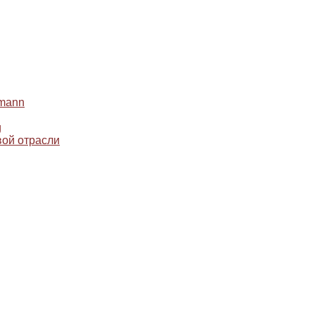
mann
g
ой отрасли