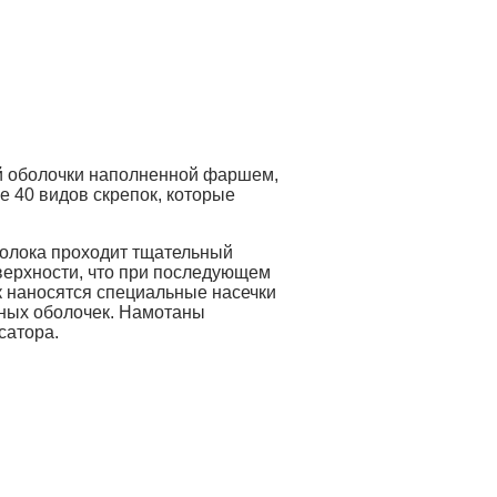
ой оболочки наполненной фаршем,
е 40 видов скрепок, которые
олока проходит тщательный
верхности, что при последующем
к наносятся специальные насечки
жных оболочек. Намотаны
сатора.