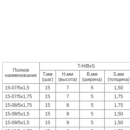
T-H/BxS
Полное
T,мм
H,мм
B,мм
S,мм
наименование
(шаг)
(высота)
(ширина)
(толщина)
15-07/5х1,5
15
7
5
1,50
15-07/5х1,75
15
7
5
1,75
15-08/5х1,75
15
8
5
1,75
15-08/5х1,5
15
8
5
1,50
15-09/5х1,5
15
9
5
1,50