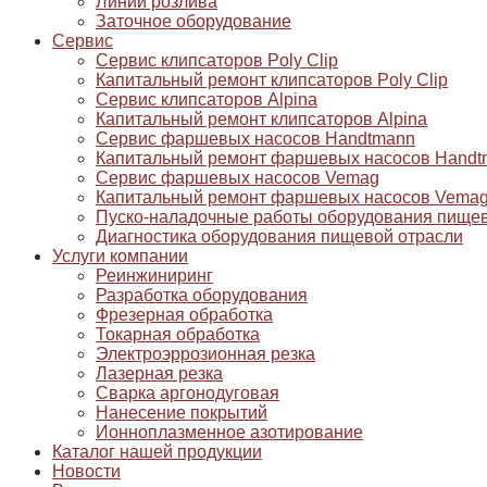
Линии розлива
Заточное оборудование
Сервис
Сервис клипсаторов Poly Clip
Капитальный ремонт клипсаторов Poly Clip
Сервис клипсаторов Alpina
Капитальный ремонт клипсаторов Alpina
Сервис фаршевых насосов Handtmann
Капитальный ремонт фаршевых насосов Handt
Сервис фаршевых насосов Vemag
Капитальный ремонт фаршевых насосов Vema
Пуско-наладочные работы оборудования пищев
Диагностика оборудования пищевой отрасли
Услуги компании
Реинжиниринг
Разработка оборудования
Фрезерная обработка
Токарная обработка
Электроэррозионная резка
Лазерная резка
Сварка аргонодуговая
Нанесение покрытий
Ионноплазменное азотирование
Каталог нашей продукции
Новости