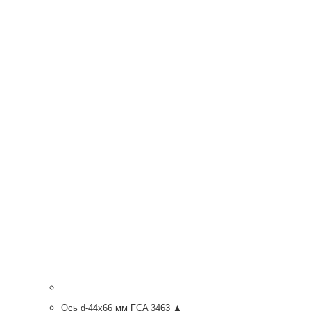
Ось d-44х66 мм FCA 3463 ▲