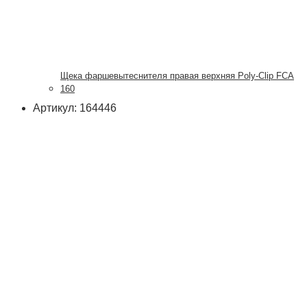
Щека фаршевытеснителя правая верхняя Poly-Clip FCA
160
Артикул: 164446