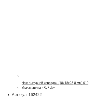
Нож вырубной «звезда» (18х18х23,8 мм) 019
Упак.машина «RePak»
Артикул: 162422