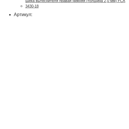
Щека вытеснителя правая нижняя (толщина 2,0 мм) FCA
3430-18
Артикул: