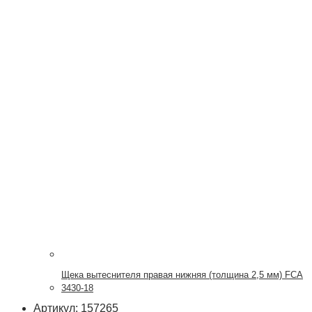
Щека вытеснителя правая нижняя (толщина 2,5 мм) FCA
3430-18
Артикул: 157265