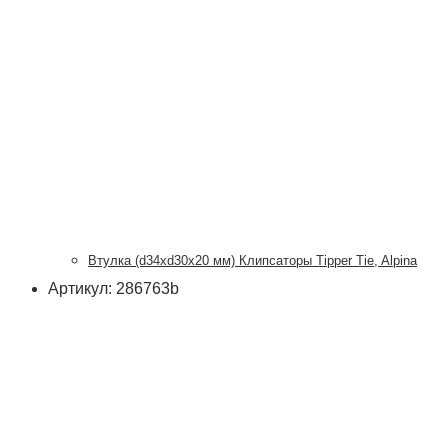
Втулка (d34xd30x20 мм) Клипсаторы Tipper Tie, Alpina
Артикул: 286763b