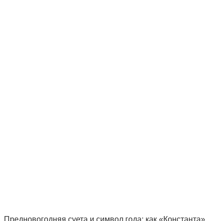
Предновогодняя суета и символ года: как «Константа»