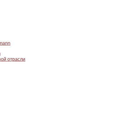
mann
g
ой отрасли