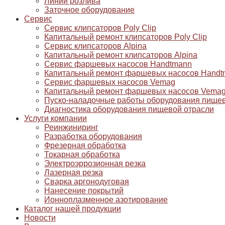
Линии розлива
Заточное оборудование
Сервис
Сервис клипсаторов Poly Clip
Капитальный ремонт клипсаторов Poly Clip
Сервис клипсаторов Alpina
Капитальный ремонт клипсаторов Alpina
Сервис фаршевых насосов Handtmann
Капитальный ремонт фаршевых насосов Handt
Сервис фаршевых насосов Vemag
Капитальный ремонт фаршевых насосов Vema
Пуско-наладочные работы оборудования пищев
Диагностика оборудования пищевой отрасли
Услуги компании
Реинжиниринг
Разработка оборудования
Фрезерная обработка
Токарная обработка
Электроэррозионная резка
Лазерная резка
Сварка аргонодуговая
Нанесение покрытий
Ионноплазменное азотирование
Каталог нашей продукции
Новости