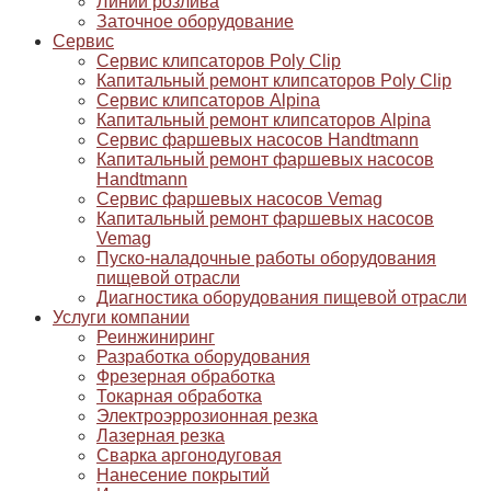
Линии розлива
Заточное оборудование
Сервис
Сервис клипсаторов Poly Clip
Капитальный ремонт клипсаторов Poly Clip
Сервис клипсаторов Alpina
Капитальный ремонт клипсаторов Alpina
Сервис фаршевых насосов Handtmann
Капитальный ремонт фаршевых насосов
Handtmann
Сервис фаршевых насосов Vemag
Капитальный ремонт фаршевых насосов
Vemag
Пуско-наладочные работы оборудования
пищевой отрасли
Диагностика оборудования пищевой отрасли
Услуги компании
Реинжиниринг
Разработка оборудования
Фрезерная обработка
Токарная обработка
Электроэррозионная резка
Лазерная резка
Сварка аргонодуговая
Нанесение покрытий