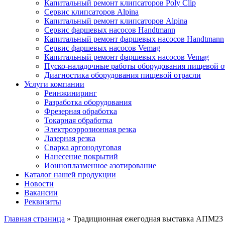
Капитальный ремонт клипсаторов Poly Clip
Сервис клипсаторов Alpina
Капитальный ремонт клипсаторов Alpina
Сервис фаршевых насосов Handtmann
Капитальный ремонт фаршевых насосов Handtmann
Сервис фаршевых насосов Vemag
Капитальный ремонт фаршевых насосов Vemag
Пуско-наладочные работы оборудования пищевой о
Диагностика оборудования пищевой отрасли
Услуги компании
Реинжиниринг
Разработка оборудования
Фрезерная обработка
Токарная обработка
Электроэррозионная резка
Лазерная резка
Сварка аргонодуговая
Нанесение покрытий
Ионноплазменное азотирование
Каталог нашей продукции
Новости
Вакансии
Реквизиты
Главная страница
»
Традиционная ежегодная выставка АПМ23 м