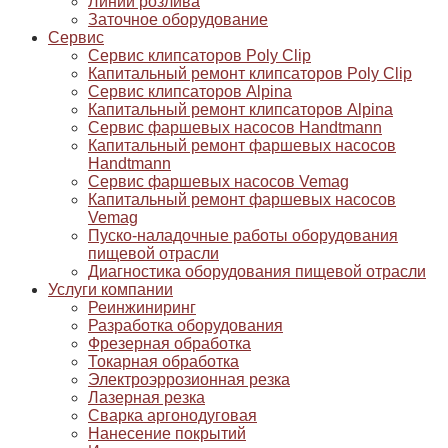
Линии розлива
Заточное оборудование
Сервис
Сервис клипсаторов Poly Clip
Капитальный ремонт клипсаторов Poly Clip
Сервис клипсаторов Alpina
Капитальный ремонт клипсаторов Alpina
Сервис фаршевых насосов Handtmann
Капитальный ремонт фаршевых насосов
Handtmann
Сервис фаршевых насосов Vemag
Капитальный ремонт фаршевых насосов
Vemag
Пуско-наладочные работы оборудования
пищевой отрасли
Диагностика оборудования пищевой отрасли
Услуги компании
Реинжиниринг
Разработка оборудования
Фрезерная обработка
Токарная обработка
Электроэррозионная резка
Лазерная резка
Сварка аргонодуговая
Нанесение покрытий