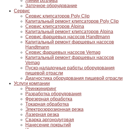
Линии розлива
Заточное оборудование
Сервис
Сервис клипсаторов Poly Clip
Капитальный ремонт клипсаторов Poly Clip
Сервис клипсаторов Alpina
Капитальный ремонт клипсаторов Alpina
Сервис фаршевых насосов Handtmann
Капитальный ремонт фаршевых насосов
Handtmann
Сервис фаршевых насосов Vemag
Капитальный ремонт фаршевых насосов
Vemag
Пуско-наладочные работы оборудования
пищевой отрасли
Диагностика оборудования пищевой отрасли
Услуги компании
Реинжиниринг
Разработка оборудования
Фрезерная обработка
Токарная обработка
Электроэррозионная резка
Лазерная резка
Сварка аргонодуговая
Нанесение покрытий