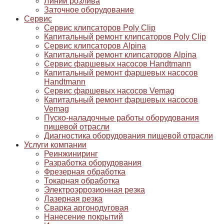
Линии розлива
Заточное оборудование
Сервис
Сервис клипсаторов Poly Clip
Капитальный ремонт клипсаторов Poly Clip
Сервис клипсаторов Alpina
Капитальный ремонт клипсаторов Alpina
Сервис фаршевых насосов Handtmann
Капитальный ремонт фаршевых насосов
Handtmann
Сервис фаршевых насосов Vemag
Капитальный ремонт фаршевых насосов
Vemag
Пуско-наладочные работы оборудования
пищевой отрасли
Диагностика оборудования пищевой отрасли
Услуги компании
Реинжиниринг
Разработка оборудования
Фрезерная обработка
Токарная обработка
Электроэррозионная резка
Лазерная резка
Сварка аргонодуговая
Нанесение покрытий