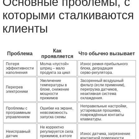
Основные проблемы, с
которыми сталкиваются
клиенты
Как
Проблема
Что обычно вызывает
проявляется
Потеря
Молча «пустой»
Износ ремня‑прибыльного
эффективности
шприц – мало
блока, деградация
наполнения
продукта за цикл
серво‑регулятора.
Увеличение
Засоренный воздушный
температуры в
фильтр (если применим),
Перегрев
блоке, снижение
перегрузка датчиков,
электроники
мощности
неактивная система
прижимов
охлаждения.
Неправильные настройки,
Проблемы с
Ошибки на экране,
устаревшая прошивка,
программным
невозможность
повреждённые контакты
управлением
запуска схемы
клавиатуры.
Не корректно
Неисправный
регулируется сила
Износ датчика, загрязнение
датчик
прижимов, в итоге
контактной поверхности.