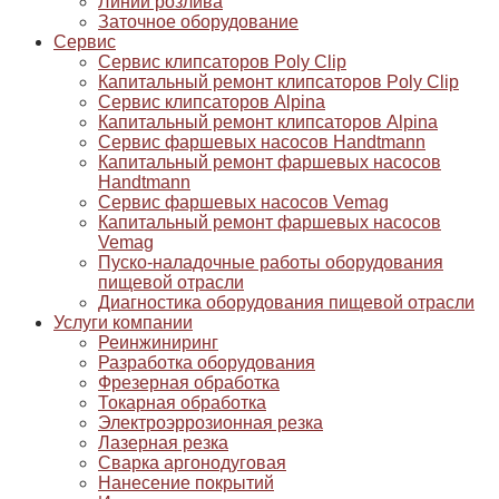
Линии розлива
Заточное оборудование
Сервис
Сервис клипсаторов Poly Clip
Капитальный ремонт клипсаторов Poly Clip
Сервис клипсаторов Alpina
Капитальный ремонт клипсаторов Alpina
Сервис фаршевых насосов Handtmann
Капитальный ремонт фаршевых насосов
Handtmann
Сервис фаршевых насосов Vemag
Капитальный ремонт фаршевых насосов
Vemag
Пуско-наладочные работы оборудования
пищевой отрасли
Диагностика оборудования пищевой отрасли
Услуги компании
Реинжиниринг
Разработка оборудования
Фрезерная обработка
Токарная обработка
Электроэррозионная резка
Лазерная резка
Сварка аргонодуговая
Нанесение покрытий