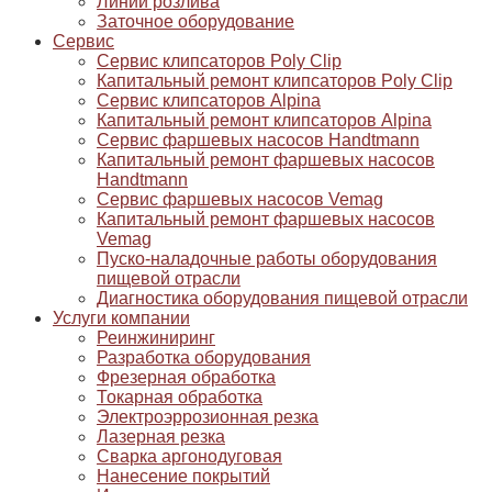
Линии розлива
Заточное оборудование
Сервис
Сервис клипсаторов Poly Clip
Капитальный ремонт клипсаторов Poly Clip
Сервис клипсаторов Alpina
Капитальный ремонт клипсаторов Alpina
Сервис фаршевых насосов Handtmann
Капитальный ремонт фаршевых насосов
Handtmann
Сервис фаршевых насосов Vemag
Капитальный ремонт фаршевых насосов
Vemag
Пуско-наладочные работы оборудования
пищевой отрасли
Диагностика оборудования пищевой отрасли
Услуги компании
Реинжиниринг
Разработка оборудования
Фрезерная обработка
Токарная обработка
Электроэррозионная резка
Лазерная резка
Сварка аргонодуговая
Нанесение покрытий