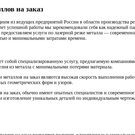
ллов на заказ
ним из ведущих предприятий России в области производства ре
лет успешной работы мы зарекомендовали себя как надежный п
и предоставляем услуги по лазерной резке металла — современн
стью и минимальными затратами времени.
вляет собой специализированную услугу, предлагаемую компания
елия из металла с минимальными потерями материала.
металлов на заказ являются высокая скорость выполнения работ
ных геометрических форм и узоров.
 на заказ, обычно имеют опытных специалистов и современное о
к и изготовление уникальных деталей по индивидуальным чертеж
таллов на заказ позволяют получить качественные и уникальные