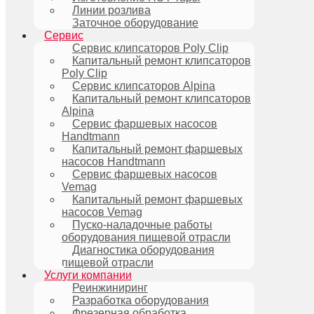
Линии розлива
Заточное оборудование
Сервис
Сервис клипсаторов Poly Clip
Капитальный ремонт клипсаторов
Poly Clip
Сервис клипсаторов Alpina
Капитальный ремонт клипсаторов
Alpina
Сервис фаршевых насосов
Handtmann
Капитальный ремонт фаршевых
насосов Handtmann
Сервис фаршевых насосов
Vemag
Капитальный ремонт фаршевых
насосов Vemag
Пуско-наладочные работы
оборудования пищевой отрасли
Диагностика оборудования
пищевой отрасли
Услуги компании
Реинжиниринг
Разработка оборудования
Фрезерная обработка