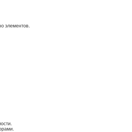
во элементов.
ости.
орами.