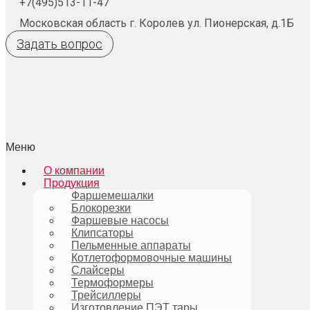
+7(495)513-11-47
Московская область г. Королев ул. Пионерская, д.1Б
Задать вопрос
Меню
О компании
Продукция
Фаршемешалки
Блокорезки
Фаршевые насосы
Клипсаторы
Пельменные аппараты
Котлетоформовочные машины
Слайсеры
Термоформеры
Трейсиллеры
Изготовление ПЭТ тары