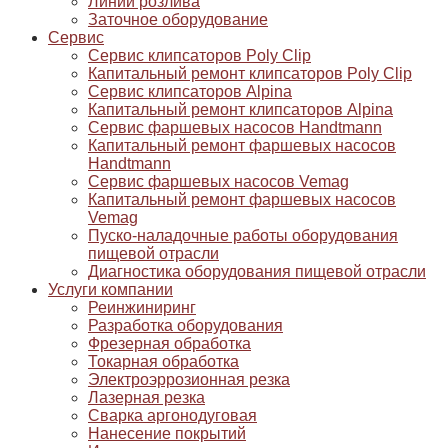
Линии розлива
Заточное оборудование
Сервис
Сервис клипсаторов Poly Clip
Капитальный ремонт клипсаторов Poly Clip
Сервис клипсаторов Alpina
Капитальный ремонт клипсаторов Alpina
Сервис фаршевых насосов Handtmann
Капитальный ремонт фаршевых насосов
Handtmann
Сервис фаршевых насосов Vemag
Капитальный ремонт фаршевых насосов
Vemag
Пуско-наладочные работы оборудования
пищевой отрасли
Диагностика оборудования пищевой отрасли
Услуги компании
Реинжиниринг
Разработка оборудования
Фрезерная обработка
Токарная обработка
Электроэррозионная резка
Лазерная резка
Сварка аргонодуговая
Нанесение покрытий