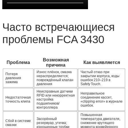
Часто встречающиеся
проблемы FCA 3430
Возможная
Проблема
Как выявляется
причина
Износ плёнок, смазка
Частый отказ при
Потеря
нераспределяется;
закрытии корпуса, коды
давления
повреждённый клапан
ошибок 210–219 в
зажима
давления
Safety Touch.
Неисправные датчики
Неправильное
RFID или некорректная
Недостаточная
соединение кассет,
настройка
точность клипа
«clipping error» в журнале
подшипников/
ошибок.
контроллера
Повышенная
Засорённый
температура двигателя,
Сбой в системе
резервуар, утечка;
снижение крутящего
смазки
изношенные трубки
момента конвейерного