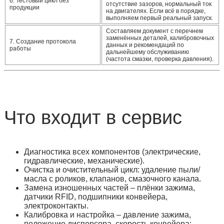
6. Тестовый цикл без
отсутствие зазоров, нормальный ток
продукции
на двигателях. Если всё в порядке,
выполняем первый реальный запуск.
Составляем документ с перечнем
заменённых деталей, калибровочных
7. Создание протокола
данных и рекомендаций по
работы
дальнейшему обслуживанию
(частота смазки, проверка давления).
Что входит в сервис
Диагностика всех компонентов
(электрические,
гидравлические, механические).
Очистка и очистительный цикл
: удаление пыли/
масла с роликов, клапанов, смазочного канала.
Замена изношенных частей
– плёнки зажима,
датчики RFID, подшипники конвейера,
электроконтакты.
Калибровка и настройка
– давление зажима,
положение дисперсора, скорость конвейера;