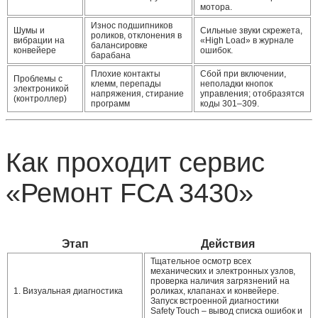
мотора.
Износ подшипников
Шумы и
Сильные звуки скрежета,
роликов, отклонения в
вибрации на
«High Load» в журнале
балансировке
конвейере
ошибок.
барабана
Плохие контакты
Сбой при включении,
Проблемы с
клемм, перепады
неполадки кнопок
электроникой
напряжения, стирание
управления; отобразятся
(контроллер)
программ
коды 301–309.
Как проходит сервис
«Ремонт FCA 3430»
Этап
Действия
Тщательное осмотр всех
механических и электронных узлов,
проверка наличия загрязнений на
1. Визуальная диагностика
роликах, клапанах и конвейере.
Запуск встроенной диагностики
Safety Touch – вывод списка ошибок и