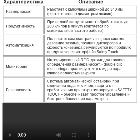
Характеристика
Описание
Работает с капсулами шириной до
340 мм
Размер кассет
(соответственно диаметром лезвия).
При полной загрузке может обрабатывать
до
Продуктивность
260 клипов в минуту
(считается по
максимальной частоте работы).
Полностью самонастраивающаяся система:
давление зажима, позиция дисперсора и
Автоматизация
скорость конвейера регулируются по профилю
продукта через интерфейс Safety Touch.
Интегрированный RFID‑датчик для точного
определения размера кассет, «double clip
Мониторинг
monitoring» гарантирует, что каждая пара
клипов полностью закрыта.
Система автоматической остановки при
окончании подачи клипов; защита от
Безопасность
срабатывания при открытии корпуса; «SAFETY
TOUCH» обеспечивает простое управление и
быстрое обновление параметров.