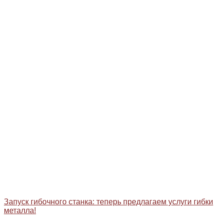
Запуск гибочного станка: теперь предлагаем услуги гибки
металла!