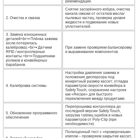
рекомендации.
Снятие засорённого кобура, очистка
канала смазки от остатков масла/
2. Очистка и смазка
пылевых частиц; проверка уровня
жидкости и подмокание новых
уплотнителей.
3. Замена изношенных
деталей
<br>• Плёнка зажима
(если потерялась
калибровка).<br>• Датчики
При замене проверяем балансировку
RFID / контроллерные
и выравнивание компонентов.
контакты.<br>• Подшипники
роликов и конвейерных
барабанов.
Настройка давления зажима и
положения дисперсора под
конкретный размер кассет; отладка
4. Калибровка системы
параметров скорости конвейера в
Safety Touch, сохранение настроек
как «Recipe» для быстрого
переключения между продуктами.
Перепрошивка контроллера до
последней версии Safety Touch,
5. Обновление программного
загрузка таблиц ошибок и новых
обеспечения
параметров от Poly‑Clip (при
необходимости).
Полноценный тест с «проверочным»
клипом – проверяем закрытие кассет,