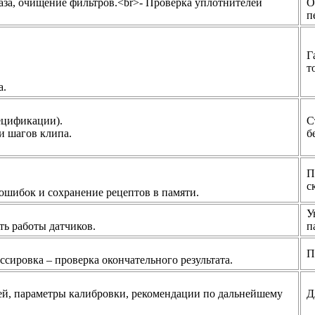
газа, очищение фильтров.<br>- Проверка уплотнителей
О
п
Г
т
а.
ецификации).
С
и шагов клипа.
б
П
с
ошибок и сохранение рецептов в памяти.
У
ть работы датчиков.
п
П
сировка – проверка окончательного результата.
ей, параметры калибровки, рекомендации по дальнейшему
Д