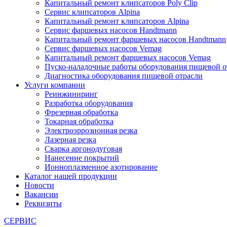
Капитальный ремонт клипсаторов Poly Clip
Сервис клипсаторов Alpina
Капитальный ремонт клипсаторов Alpina
Сервис фаршевых насосов Handtmann
Капитальный ремонт фаршевых насосов Handtmann
Сервис фаршевых насосов Vemag
Капитальный ремонт фаршевых насосов Vemag
Пуско-наладочные работы оборудования пищевой о
Диагностика оборудования пищевой отрасли
Услуги компании
Реинжиниринг
Разработка оборудования
Фрезерная обработка
Токарная обработка
Электроэррозионная резка
Лазерная резка
Сварка аргонодуговая
Нанесение покрытий
Ионноплазменное азотирование
Каталог нашей продукции
Новости
Вакансии
Реквизиты
СЕРВИС