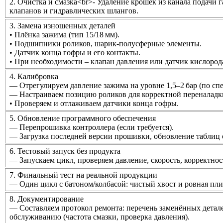
2. Очистка и смазка
<br>- Удаление крошек из канала подачи 
клапанов и гидравлических шлангов.
3. Замена изношенных деталей
• Плёнка зажима (тип 15/18 мм).
• Подшипники роликов, шарик‑полусферные элементы.
• Датчик конца гофры и его контакты.
• При необходимости – клапан давления или датчик кислород
4. Калибровка
— Отрегулируем давление зажима на уровне 1,5–2 бар (по сп
— Настраиваем позицию роликов для корректной переналадк
• Проверяем и отлаживаем датчики конца гофры.
5. Обновление программного обеспечения
— Перепрошивка контроллера (если требуется).
— Загрузка последней версии прошивки, обновление таблиц 
6. Тестовый запуск без продукта
— Запускаем цикл, проверяем давление, скорость, корректнос
7. Финальный тест на реальной продукции
— Один цикл с батоном/колбасой: чистый хвост и ровная плис
8. Документирование
— Составляем протокол ремонта: перечень заменённых детал
обслуживанию (частота смазки, проверка давления).