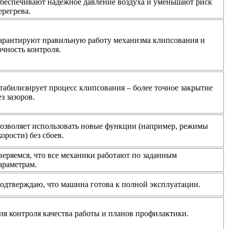
беспечивают надёжное давление воздуха и уменьшают риск
ерегрева.
арантируют правильную работу механизма клипсования и
очность контроля.
табилизирует процесс клипсования – более точное закрытие
ез зазоров.
озволяет использовать новые функции (например, режимы
корости) без сбоев.
веряемся, что все механики работают по заданным
араметрам.
одтверждаю, что машина готова к полной эксплуатации.
ля контроля качества работы и планов профилактики.