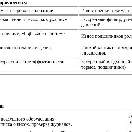
проявляется
димая зазоровость на батоне
Износ плёнки зажима, н
 повышенный расход воздуха, шум
Засорённый фильтр, уте
давлений.
циклами, «high load» в системе
Износ подшипников ролик
после окончания изделия,
Плохой контакт клемм, и
управления.
тора, снижение эффективности
Засорённый воздушный ф
тормоз, подшипники).
ап
О
 воздушного оборудования.
в
 списка ошибок, проверка журналов.