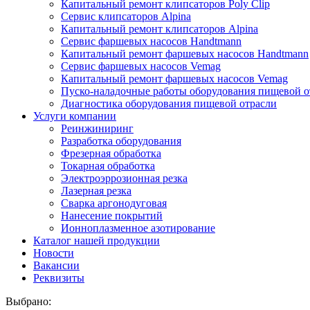
Капитальный ремонт клипсаторов Poly Clip
Сервис клипсаторов Alpina
Капитальный ремонт клипсаторов Alpina
Сервис фаршевых насосов Handtmann
Капитальный ремонт фаршевых насосов Handtmann
Сервис фаршевых насосов Vemag
Капитальный ремонт фаршевых насосов Vemag
Пуско-наладочные работы оборудования пищевой о
Диагностика оборудования пищевой отрасли
Услуги компании
Реинжиниринг
Разработка оборудования
Фрезерная обработка
Токарная обработка
Электроэррозионная резка
Лазерная резка
Сварка аргонодуговая
Нанесение покрытий
Ионноплазменное азотирование
Каталог нашей продукции
Новости
Вакансии
Реквизиты
Выбрано: