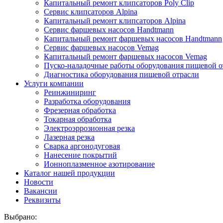
Капитальный ремонт клипсаторов Poly Clip
Сервис клипсаторов Alpina
Капитальный ремонт клипсаторов Alpina
Сервис фаршевых насосов Handtmann
Капитальный ремонт фаршевых насосов Handtmann
Сервис фаршевых насосов Vemag
Капитальный ремонт фаршевых насосов Vemag
Пуско-наладочные работы оборудования пищевой о
Диагностика оборудования пищевой отрасли
Услуги компании
Реинжиниринг
Разработка оборудования
Фрезерная обработка
Токарная обработка
Электроэррозионная резка
Лазерная резка
Сварка аргонодуговая
Нанесение покрытий
Ионноплазменное азотирование
Каталог нашей продукции
Новости
Вакансии
Реквизиты
Выбрано: