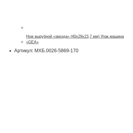
Нож вырубной «звезда» (40х29х23,7 мм) Упак.машина
«GEA»
Артикул: МХБ.0026-5869-170