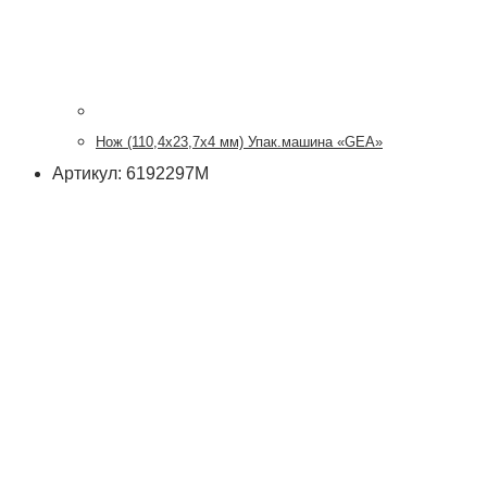
Нож (110,4х23,7х4 мм) Упак.машина «GEA»
Артикул: 6192297M