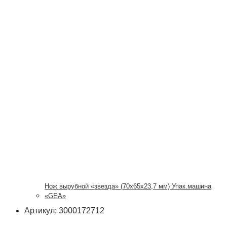
Нож вырубной «звезда» (70х65х23,7 мм) Упак.машина
«GEA»
Артикул: 3000172712