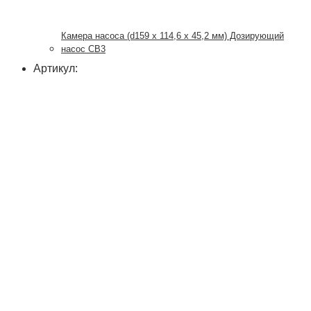
Камера насоса (d159 х 114,6 х 45,2 мм) Дозирующий
насос CB3
Артикул: