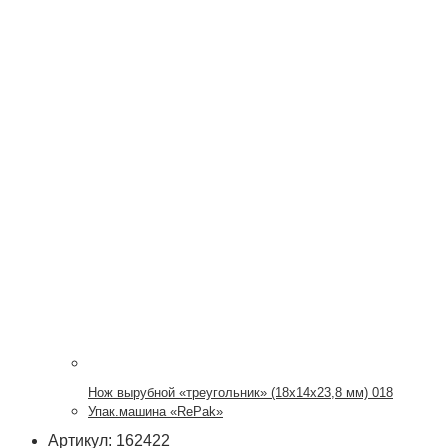
Нож вырубной «треугольник» (18х14х23,8 мм) 018
Упак.машина «RePak»
Артикул: 162422