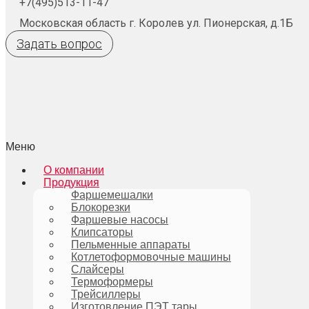
+7(495)513-11-47
Московская область г. Королев ул. Пионерская, д.1Б
Задать вопрос
Меню
О компании
Продукция
Фаршемешалки
Блокорезки
Фаршевые насосы
Клипсаторы
Пельменные аппараты
Котлетоформовочные машины
Слайсеры
Термоформеры
Трейсиллеры
Изготовление ПЭТ тары