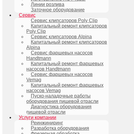
Линии розлива
Заточное оборудование
Сервис
Сервис клипсаторов Poly Clip
Капитальный ремонт клипсаторов
Poly Clip
Сервис клипсаторов Alpina
Капитальный ремонт клипсаторов
Alpina
Сервис фаршевых насосов
Handtmann
Капитальный ремонт фаршевых
насосов Handtmann
Сервис фаршевых насосов
Vemag
Капитальный ремонт фаршевых
насосов Vemag
Пуско-наладочные работы
оборудования пищевой отрасли
Диагностика оборудования
пищевой отрасли
Услуги компании
Реинжиниринг
Разработка оборудования
Фрезерная обработка