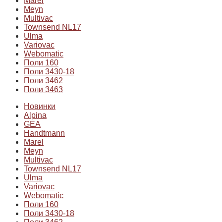
Marel
Meyn
Multivac
Townsend NL17
Ulma
Variovac
Webomatic
Поли 160
Поли 3430-18
Поли 3462
Поли 3463
Новинки
Alpina
GEA
Handtmann
Marel
Meyn
Multivac
Townsend NL17
Ulma
Variovac
Webomatic
Поли 160
Поли 3430-18