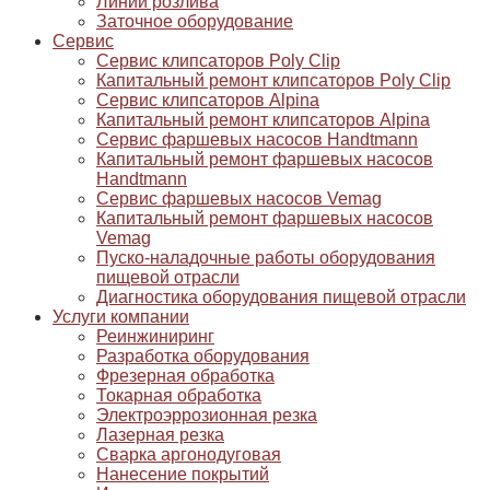
Линии розлива
Заточное оборудование
Сервис
Сервис клипсаторов Poly Clip
Капитальный ремонт клипсаторов Poly Clip
Сервис клипсаторов Alpina
Капитальный ремонт клипсаторов Alpina
Сервис фаршевых насосов Handtmann
Капитальный ремонт фаршевых насосов
Handtmann
Сервис фаршевых насосов Vemag
Капитальный ремонт фаршевых насосов
Vemag
Пуско-наладочные работы оборудования
пищевой отрасли
Диагностика оборудования пищевой отрасли
Услуги компании
Реинжиниринг
Разработка оборудования
Фрезерная обработка
Токарная обработка
Электроэррозионная резка
Лазерная резка
Сварка аргонодуговая
Нанесение покрытий