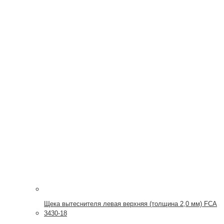
Щека вытеснителя левая верхняя (толщина 2,0 мм) FCA
3430-18