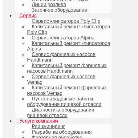
Линии розлива
Заточное оборудование
Сервис
Сервис клипсаторов Poly Clip
Капитальный ремонт клипсаторов
Poly Clip
Сервис клипсаторов Alpina
Капитальный ремонт клипсаторов
Alpina
Сервис фаршевых насосов
Handtmann
Капитальный ремонт фаршевых
насосов Handtmann
Сервис фаршевых насосов
Vemag
Капитальный ремонт фаршевых
насосов Vemag
Пуско-наладочные работы
оборудования пищевой отрасли
Диагностика оборудования
пищевой отрасли
Услуги компании
Реинжиниринг
Разработка оборудования
Фрезерная обработка