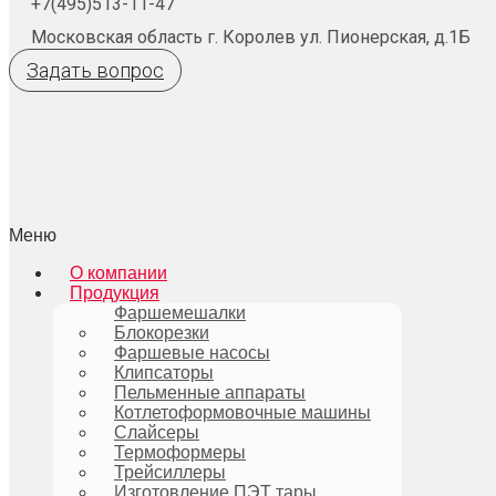
+7(495)513-11-47
Московская область г. Королев ул. Пионерская, д.1Б
Задать вопрос
Меню
О компании
Продукция
Фаршемешалки
Блокорезки
Фаршевые насосы
Клипсаторы
Пельменные аппараты
Котлетоформовочные машины
Слайсеры
Термоформеры
Трейсиллеры
Изготовление ПЭТ тары