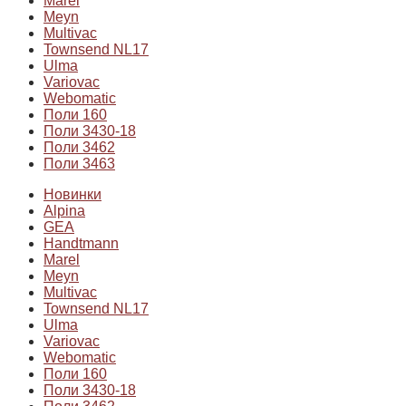
Marel
Meyn
Multivac
Townsend NL17
Ulma
Variovac
Webomatic
Поли 160
Поли 3430-18
Поли 3462
Поли 3463
Новинки
Alpina
GEA
Handtmann
Marel
Meyn
Multivac
Townsend NL17
Ulma
Variovac
Webomatic
Поли 160
Поли 3430-18