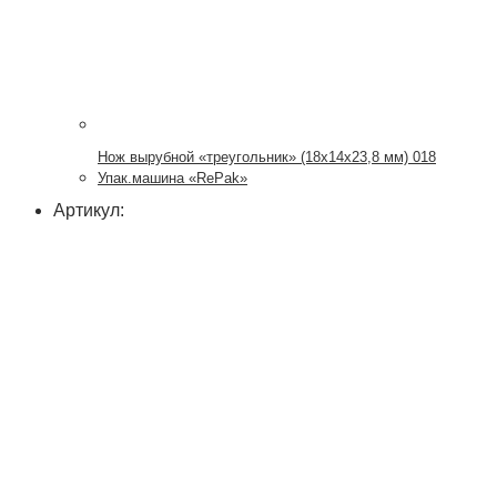
Нож вырубной «треугольник» (18х14х23,8 мм) 018
Упак.машина «RePak»
Артикул: