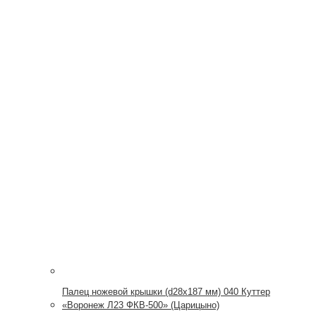
Палец ножевой крышки (d28x187 мм) 040 Куттер
«Воронеж Л23 ФКВ-500» (Царицыно)