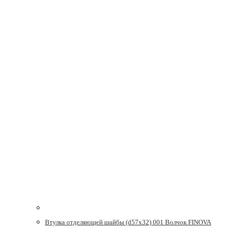
Втулка отделяющей шайбы (d57x32) 001 Волчок FINOVA