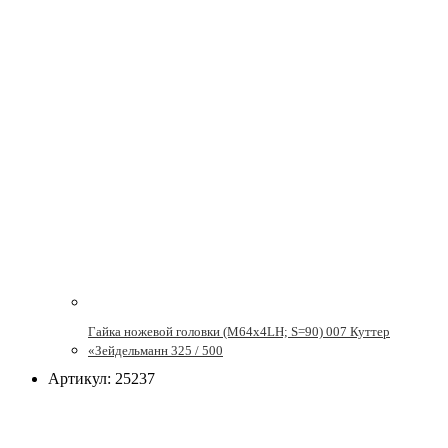
Гайка ножевой головки (М64х4LH; S=90) 007 Куттер
«Зейдельманн 325 / 500
Артикул: 25237