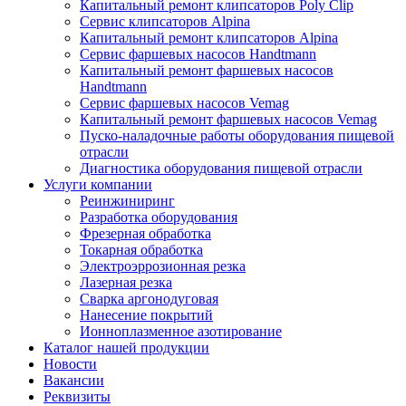
Капитальный ремонт клипсаторов Poly Clip
Сервис клипсаторов Alpina
Капитальный ремонт клипсаторов Alpina
Сервис фаршевых насосов Handtmann
Капитальный ремонт фаршевых насосов
Handtmann
Сервис фаршевых насосов Vemag
Капитальный ремонт фаршевых насосов Vemag
Пуско-наладочные работы оборудования пищевой
отрасли
Диагностика оборудования пищевой отрасли
Услуги компании
Реинжиниринг
Разработка оборудования
Фрезерная обработка
Токарная обработка
Электроэррозионная резка
Лазерная резка
Сварка аргонодуговая
Нанесение покрытий
Ионноплазменное азотирование
Каталог нашей продукции
Новости
Вакансии
Реквизиты