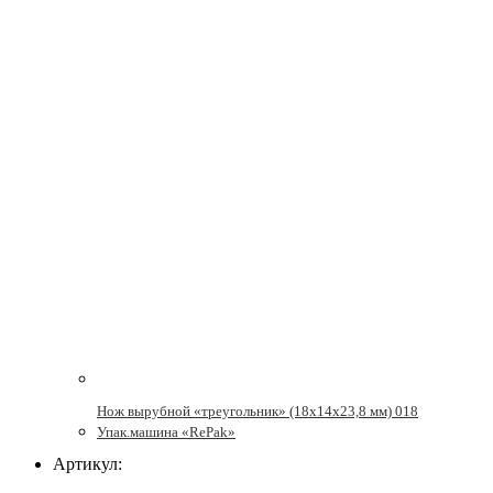
Нож вырубной «треугольник» (18х14х23,8 мм) 018
Упак.машина «RePak»
Артикул: