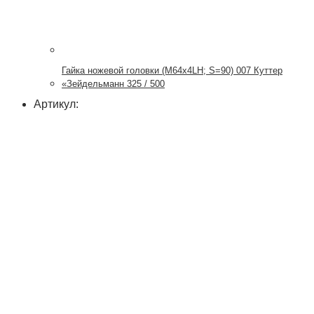
Гайка ножевой головки (М64х4LH; S=90) 007 Куттер
«Зейдельманн 325 / 500
Артикул: