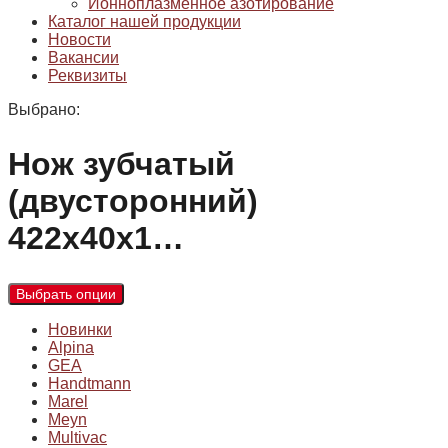
Ионноплазменное азотирование
Каталог нашей продукции
Новости
Вакансии
Реквизиты
Выбрано:
Нож зубчатый
(двусторонний)
422х40х1…
Выбрать опции
Новинки
Alpina
GEA
Handtmann
Marel
Meyn
Multivac