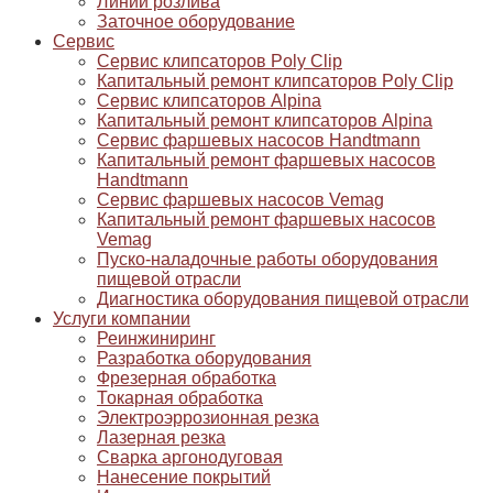
Линии розлива
Заточное оборудование
Сервис
Сервис клипсаторов Poly Clip
Капитальный ремонт клипсаторов Poly Clip
Сервис клипсаторов Alpina
Капитальный ремонт клипсаторов Alpina
Сервис фаршевых насосов Handtmann
Капитальный ремонт фаршевых насосов
Handtmann
Сервис фаршевых насосов Vemag
Капитальный ремонт фаршевых насосов
Vemag
Пуско-наладочные работы оборудования
пищевой отрасли
Диагностика оборудования пищевой отрасли
Услуги компании
Реинжиниринг
Разработка оборудования
Фрезерная обработка
Токарная обработка
Электроэррозионная резка
Лазерная резка
Сварка аргонодуговая
Нанесение покрытий