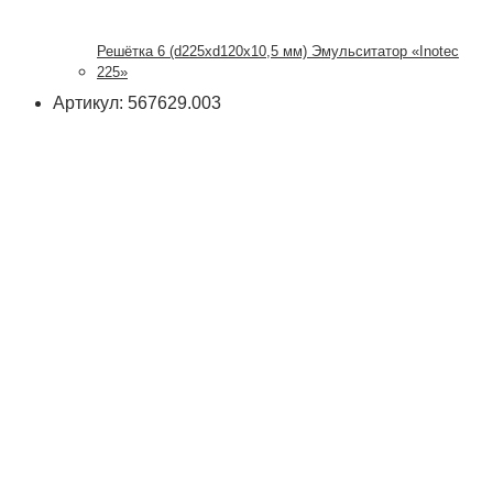
Решётка 6 (d225xd120x10,5 мм) Эмульситатор «Inotec
225»
Артикул: 567629.003