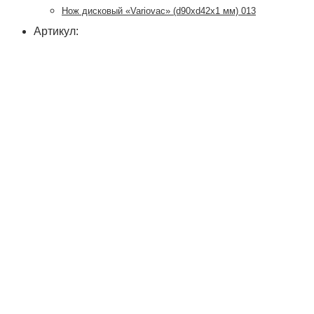
Нож дисковый «Variovac» (d90хd42x1 мм) 013
Артикул: