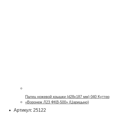
Палец ножевой крышки (d28x187 мм) 040 Куттер
«Воронеж Л23 ФКВ-500» (Царицыно)
Артикул: 25122