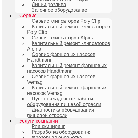
Линии розлива
Заточное оборудование
Сервис
Сервис клипсаторов Poly Clip
Капитальный ремонт клипсаторов
Poly Clip
Сервис клипсаторов Alpina
Капитальный ремонт клипсаторов
Alpina
Сервис фаршевых насосов
Handtmann
Капитальный ремонт фаршевых
насосов Handtmann
Сервис фаршевых насосов
Vemag
Капитальный ремонт фаршевых
насосов Vemag
Пуско-наладочные работы
оборудования пищевой отрасли
Диагностика оборудования
пищевой отрасли
Услуги компании
Реинжиниринг
Разработка оборудования
Фрезерная обработка