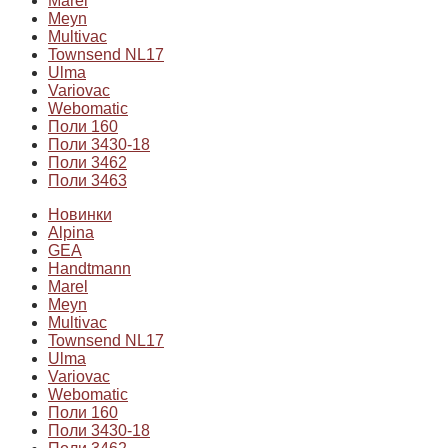
Marel
Meyn
Multivac
Townsend NL17
Ulma
Variovac
Webomatic
Поли 160
Поли 3430-18
Поли 3462
Поли 3463
Новинки
Alpina
GEA
Handtmann
Marel
Meyn
Multivac
Townsend NL17
Ulma
Variovac
Webomatic
Поли 160
Поли 3430-18