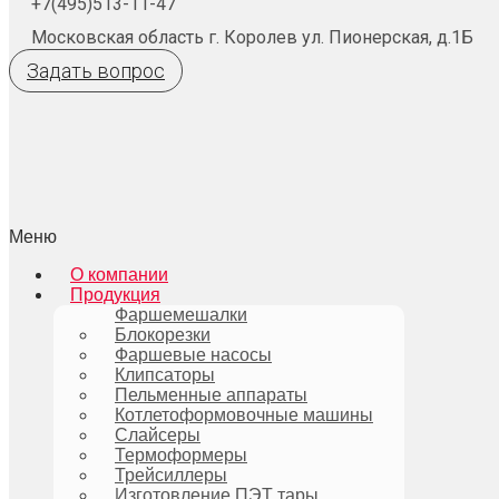
+7(495)513-11-47
Московская область г. Королев ул. Пионерская, д.1Б
Задать вопрос
Меню
О компании
Продукция
Фаршемешалки
Блокорезки
Фаршевые насосы
Клипсаторы
Пельменные аппараты
Котлетоформовочные машины
Слайсеры
Термоформеры
Трейсиллеры
Изготовление ПЭТ тары