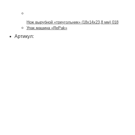
Нож вырубной «треугольник» (18х14х23,8 мм) 018
Упак.машина «RePak»
Артикул: