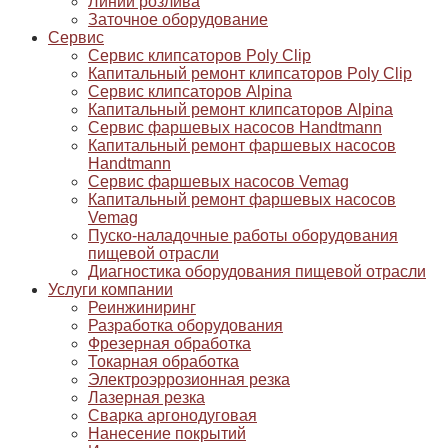
Линии розлива
Заточное оборудование
Сервис
Сервис клипсаторов Poly Clip
Капитальный ремонт клипсаторов Poly Clip
Сервис клипсаторов Alpina
Капитальный ремонт клипсаторов Alpina
Сервис фаршевых насосов Handtmann
Капитальный ремонт фаршевых насосов
Handtmann
Сервис фаршевых насосов Vemag
Капитальный ремонт фаршевых насосов
Vemag
Пуско-наладочные работы оборудования
пищевой отрасли
Диагностика оборудования пищевой отрасли
Услуги компании
Реинжиниринг
Разработка оборудования
Фрезерная обработка
Токарная обработка
Электроэррозионная резка
Лазерная резка
Сварка аргонодуговая
Нанесение покрытий