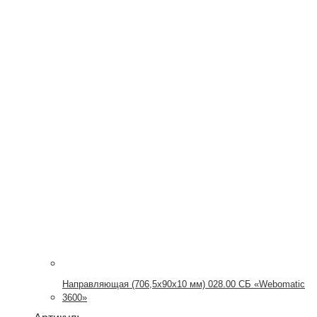
Направляющая (706,5х90х10 мм) 028.00 СБ «Webomatic
3600»