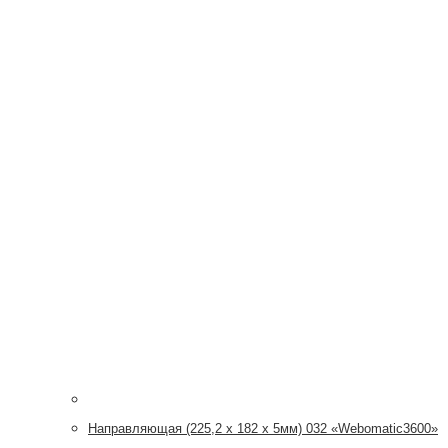
Направляющая (225,2 x 182 х 5мм) 032 «Webomatic3600»