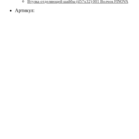
Втулка отделяющей шайбы (d57x32) 001 Волчок FINOVA
Артикул: