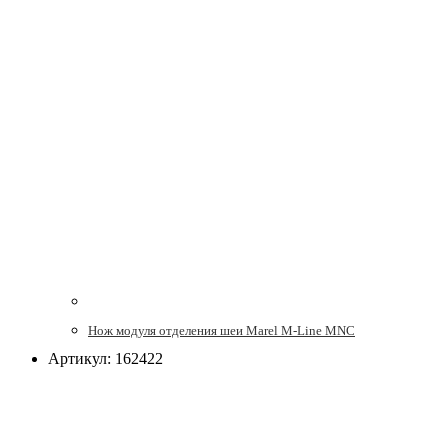
Нож модуля отделения шеи Marel M-Line MNC
Артикул: 162422