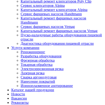
Капитальный ремонт клипсаторов Poly Clip
Сервис клипсаторов Alpina
Капитальный ремонт клипсаторов Alpina
Сервис фаршевых насосов Handtmann
Капитальный ремонт фаршевых насосов
Handtmann
Сервис фаршевых насосов Vemag
Капитальный ремонт фаршевых насосов Vemag
Пуско-наладочные работы оборудования пищевой
отрасли
Диагностика оборудования пищевой отрасли
Услуги компании
Реинжиниринг
Разработка оборудования
Фрезерная обработка
Токарная обработка
Электроэррозионная резка
Лазерная резка
Сварка аргонодуговая
Нанесение покрытий
Ионноплазменное азотирование
Каталог нашей продукции
Новости
Вакансии
Реквизиты