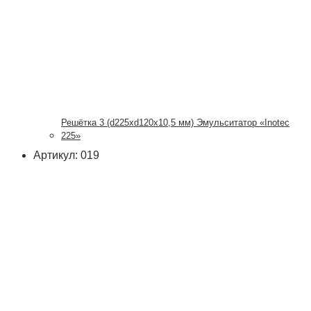
Решётка 3 (d225xd120x10,5 мм) Эмульситатор «Inotec
225»
Артикул: 019