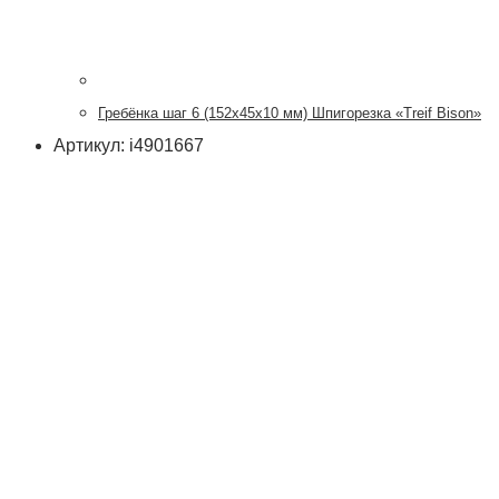
Гребёнка шаг 6 (152х45х10 мм) Шпигорезка «Treif Bison»
Артикул: i4901667