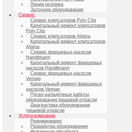
Линии розлива
Заточное оборудование
Сервис
Сервис клипсаторов Poly Clip
Капитальный ремонт клипсаторов
Poly Clip
Сервис клипсаторов Alpina
Капитальный ремонт клипсаторов
Alpina
Сервис фаршевых насосов
Handtmann
Капитальный ремонт фаршевых
насосов Handtmann
Сервис фаршевых насосов
Vemag
Капитальный ремонт фаршевых
насосов Vemag
Пуско-наладочные работы
оборудования пищевой отрасли
Диагностика оборудования
пищевой отрасли
Услуги компании
Реинжиниринг
Разработка оборудования
Фрезерная обработка