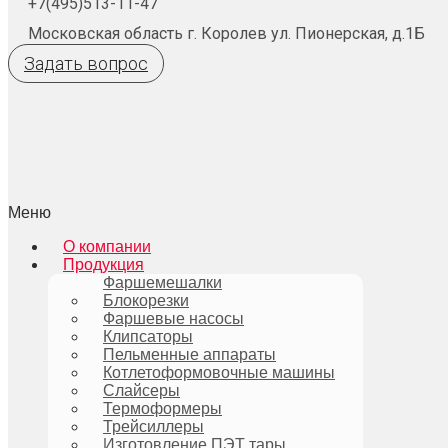
+7(495)513-11-47
Московская область г. Королев ул. Пионерская, д.1Б
Задать вопрос
Меню
О компании
Продукция
Фаршемешалки
Блокорезки
Фаршевые насосы
Клипсаторы
Пельменные аппараты
Котлетоформовочные машины
Слайсеры
Термоформеры
Трейсиллеры
Изготовление ПЭТ тары