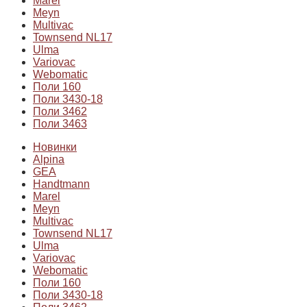
Marel
Meyn
Multivac
Townsend NL17
Ulma
Variovac
Webomatic
Поли 160
Поли 3430-18
Поли 3462
Поли 3463
Новинки
Alpina
GEA
Handtmann
Marel
Meyn
Multivac
Townsend NL17
Ulma
Variovac
Webomatic
Поли 160
Поли 3430-18