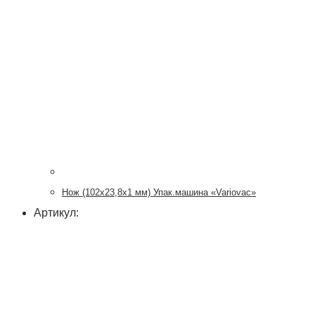
Нож (102х23,8х1 мм) Упак.машина «Variovac»
Артикул: