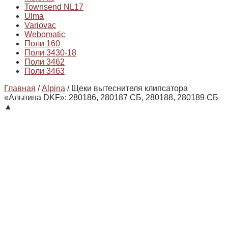
Townsend NL17
Ulma
Variovac
Webomatic
Поли 160
Поли 3430-18
Поли 3462
Поли 3463
Главная
/
Alpina
/ Щеки вытеснителя клипсатора
«Альпина DKF»: 280186, 280187 СБ, 280188, 280189 СБ
▲