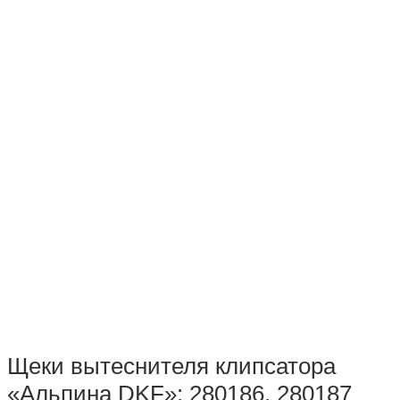
Щеки вытеснителя клипсатора
«Альпина DKF»: 280186, 280187